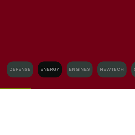
DEFENSE
ENERGY
ENGINES
NEWTECH
Mit
über
160
Jahren
Tradition
ist
die
DEUTZ
AG
einer
der
weltweit
führenden
Hersteller
von
innovativen
Antriebssystemen.
Wir
entwickeln,
produzieren,
vertreiben
und