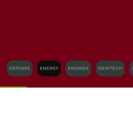
DEFENSE
ENERGY
ENGINES
NEWTECH
Mit
über
160
Jahren
Tradition
ist
die
DEUTZ
AG
einer
der
weltweit
führenden
Hersteller
von
innovativen
Antriebssystemen.
Wir
entwickeln,
produzieren,
vertreiben
und